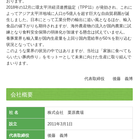
おります。
2018年の12月に環太平洋経済連携協定（TPP11）が発効され、これに
よってアジア太平洋地域に人口が5億人を超す巨大な自由貿易圏が誕
生しました。日本にとって工業分野の輸出に追い風となるほか、輸入
食品の値下がりも期待されますが、海外農産物の流入が国内農業に試
練となり食料安全保障の弱体化が加速する懸念は拭えていません。
養豚業界も輸入量が国内生産量を上回り国内需給率が50％を割り込む
状況となっています。
このような業界の状況の中ではありますが、当社は「家族に食べても
らいたい豚肉作り」をモットーとして未来に向けた生産に取り組んで
まいります。
代表取締役 後藤 義博
会社概要
社 名
株式会社 栗原農場
設立
2011年3月1日
代表取締役
後藤 義博